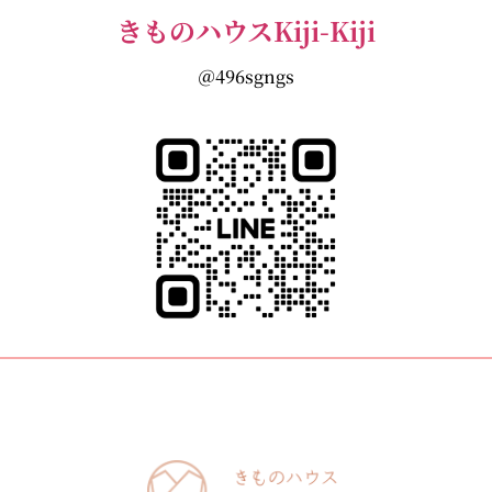
きものハウスKiji-Kiji
＠496sgngs